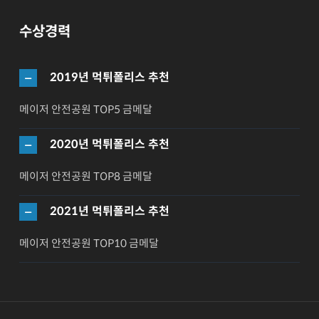
수상경력
2019년 먹튀폴리스 추천
메이저 안전공원 TOP5 금메달
2020년 먹튀폴리스 추천
메이저 안전공원 TOP8 금메달
2021년 먹튀폴리스 추천
메이저 안전공원 TOP10 금메달