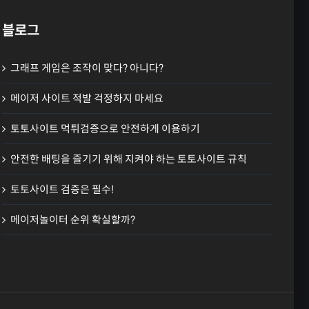
블로그
그래프 게임은 조작이 맞다? 아니다?
메이저 사이트 적발 걱정하지 마세요
토토사이트 먹튀검증으로 안전하게 이용하기
안전한 배팅을 즐기기 위해 지켜야 하는 토토사이트 규칙
토토사이트 검증은 필수!
메이저놀이터 순위 확실할까?