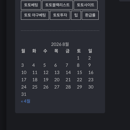
토토베팅
토토블랙리스트
토토사이트
토토 야구베팅
토토투자
팁
환급률
2026 8월
월
화
수
목
금
토
일
1
2
3
4
5
6
7
8
9
10
11
12
13
14
15
16
17
18
19
20
21
22
23
24
25
26
27
28
29
30
31
« 4월