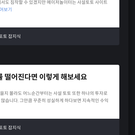
에서도 짐작할 수 있겠지만 메이저놀이터는 사설토토 사이트
읽어보기
토토 잡지식
률 떨어진다면 이렇게 해보세요
을지 몰라도 어느순간부터는 사설 토토 또한 하나의 투자로
 많습니다. 그만큼 꾸준히 성실하게 하다보면 지속적인 수익
토토 잡지식