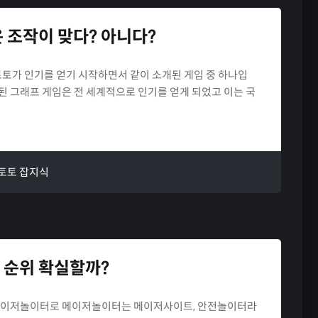
 조작이 맞다? 아니다?
토토가 인기를 얻기 시작하면서 같이 소개된 게임 중 하나입
개된 그래프 게임은 전 세계적으로 인기를 얻게 되었고 이는 국
토토 잡지식
 순위 확실할까?
메이저놀이터로 메이저놀이터는 메이저사이트, 안전놀이터라