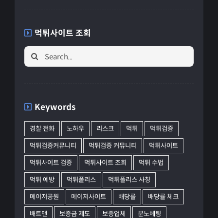
먹튀사이트 조회
Search
for:
Keywords
경찰 전화
노하우
리스크
먹튀
먹튀검증
먹튀검증커뮤니티
먹튀검증 커뮤니티
먹튀사이트
먹튀사이트 검증
먹튀사이트 조회
먹튀 수법
먹튀 예방
먹튀폴리스
먹튀폴리스 사칭
메이저공원
메이저사이트
배당률
배당률 체크
배트맨
보증금 제도
보증업체
분노베팅