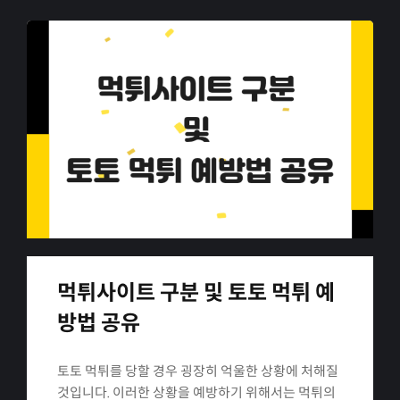
먹튀사이트 구분 및 토토 먹튀 예방법 공유
토토 잡지식
먹튀사이트 구분 및 토토 먹튀 예
방법 공유
토토 먹튀를 당할 경우 굉장히 억울한 상황에 처해질
것입니다. 이러한 상황을 예방하기 위해서는 먹튀의