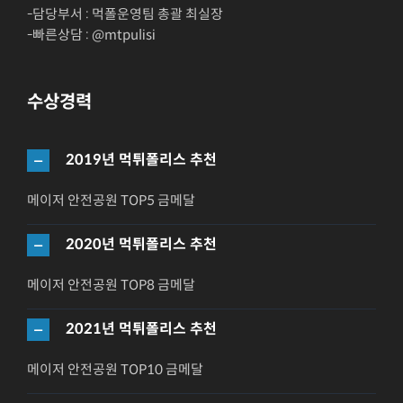
-담당부서 : 먹폴운영팀 총괄 최실장
-빠른상담 : @mtpulisi
수상경력
2019년 먹튀폴리스 추천
메이저 안전공원 TOP5 금메달
2020년 먹튀폴리스 추천
메이저 안전공원 TOP8 금메달
2021년 먹튀폴리스 추천
메이저 안전공원 TOP10 금메달